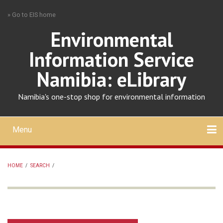
Skip
» Go to EIS home
to
main
Environmental
content
Information Service
Namibia: eLibrary
Namibia's one-stop shop for environmental information
Menu
Mobile
main
Search
Upload
About
Contact
menu
HOME
/
SEARCH
/
BREADCRUMB